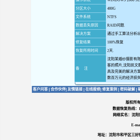
操作系统
WINDOWS 2000 S
分区大小
480G
文件系统
NTFS
数据丢失原因
RAID问题.
解决方案
通过手工算法分析出
修复结果
100%恢复
恢复所用时间
2天.
沈阳某婚纱摄影有限
客的照片,沈阳凯
备 注
具及完美的解决方案,
数百万元的经济损失
客户问答
|
合作伙伴
|
友情链接
|
在线报修
|
修复案例
|
密码破解
|
版权所
数据恢复热线：13386
网络实名：沈阳数
E-ma
地址：沈阳市和平区三好街同