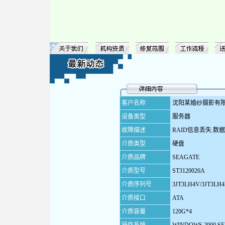
客户名称
沈阳某婚纱摄影有限公
设备类型
服务器
故障
描述
RAID信息丢失.数
介质类型
硬盘
介质品牌
SEAGATE
介质型号
ST3120026A
介质序列号
3JT3LH4V/3JT3LH4
介质接口
ATA
介质容量
120G*4